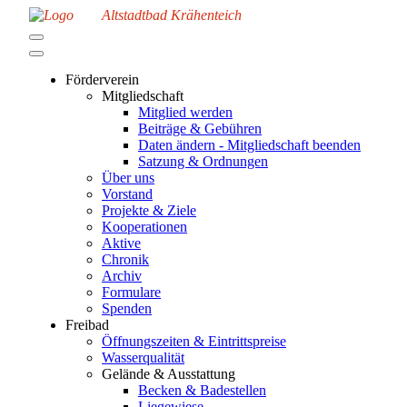
Altstadtbad Krähenteich
Förderverein
Mitgliedschaft
Mitglied werden
Beiträge & Gebühren
Daten ändern - Mitgliedschaft beenden
Satzung & Ordnungen
Über uns
Vorstand
Projekte & Ziele
Kooperationen
Aktive
Chronik
Archiv
Formulare
Spenden
Freibad
Öffnungszeiten & Eintrittspreise
Wasserqualität
Gelände & Ausstattung
Becken & Badestellen
Liegewiese