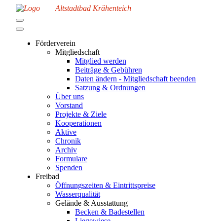
Altstadtbad Krähenteich
Förderverein
Mitgliedschaft
Mitglied werden
Beiträge & Gebühren
Daten ändern - Mitgliedschaft beenden
Satzung & Ordnungen
Über uns
Vorstand
Projekte & Ziele
Kooperationen
Aktive
Chronik
Archiv
Formulare
Spenden
Freibad
Öffnungszeiten & Eintrittspreise
Wasserqualität
Gelände & Ausstattung
Becken & Badestellen
Liegewiese